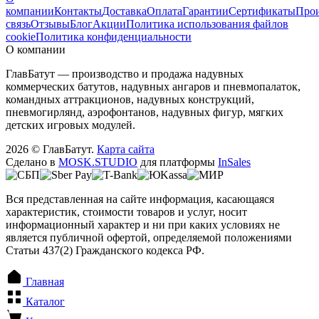
компании
Контакты
Доставка
Оплата
Гарантии
Сертификаты
Прои
связь
Отзывы
Блог
Акции
Политика использования файлов
cookie
Политика конфиденциальности
О компании
ГлавБатут — производство и продажа надувных
коммерческих батутов, надувных ангаров и пневмопалаток,
командных аттракционов, надувных конструкций,
пневмогирлянд, аэрофонтанов, надувных фигур, мягких
детских игровых модулей.
2026 © ГлавБатут.
Карта сайта
Сделано в
MOSK.STUDIO
для платформы
InSales
Вся представленная на сайте информация, касающаяся
характеристик, стоимости товаров и услуг, носит
информационный характер и ни при каких условиях не
является публичной офертой, определяемой положениями
Статьи 437(2) Гражданского кодекса РФ.
Главная
Каталог