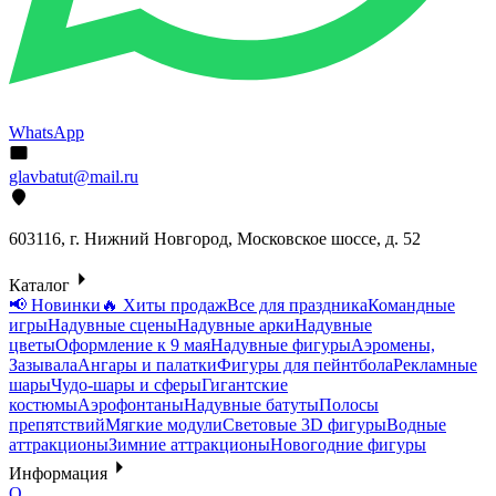
WhatsApp
glavbatut@mail.ru
603116, г. Нижний Новгород, Московское шоссе, д. 52
Каталог
📢 Новинки
🔥 Хиты продаж
Все для праздника
Командные
игры
Надувные сцены
Надувные арки
Надувные
цветы
Оформление к 9 мая
Надувные фигуры
Аэромены,
Зазывала
Ангары и палатки
Фигуры для пейнтбола
Рекламные
шары
Чудо-шары и сферы
Гигантские
костюмы
Аэрофонтаны
Надувные батуты
Полосы
препятствий
Мягкие модули
Световые 3D фигуры
Водные
аттракционы
Зимние аттракционы
Новогодние фигуры
Информация
О