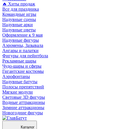
🔥 Хиты продаж
Все для праздника
Командные игры
Надувные сцены
Надувные арки
Надувные цветы
Оформление к 9 мая
Надувные фигуры
Аэромены, Зазывала
Ангары и палатки
Фигуры для пейнтбола
Рекламные шары
Чудо-шары и сферы
Гигантские костюмы
Аэрофонтаны
Надувные батуты
Полосы препятствий
Мягкие модули
Световые 3D фигуры
Водные аттракционы
Зимние аттракционы
Новогодние фигуры
Каталог