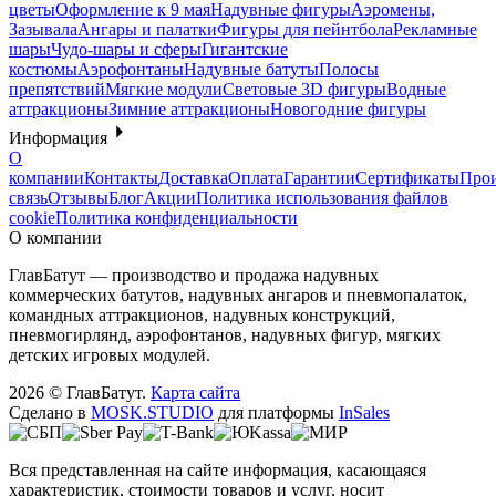
цветы
Оформление к 9 мая
Надувные фигуры
Аэромены,
Зазывала
Ангары и палатки
Фигуры для пейнтбола
Рекламные
шары
Чудо-шары и сферы
Гигантские
костюмы
Аэрофонтаны
Надувные батуты
Полосы
препятствий
Мягкие модули
Световые 3D фигуры
Водные
аттракционы
Зимние аттракционы
Новогодние фигуры
Информация
О
компании
Контакты
Доставка
Оплата
Гарантии
Сертификаты
Прои
связь
Отзывы
Блог
Акции
Политика использования файлов
cookie
Политика конфиденциальности
О компании
ГлавБатут — производство и продажа надувных
коммерческих батутов, надувных ангаров и пневмопалаток,
командных аттракционов, надувных конструкций,
пневмогирлянд, аэрофонтанов, надувных фигур, мягких
детских игровых модулей.
2026 © ГлавБатут.
Карта сайта
Сделано в
MOSK.STUDIO
для платформы
InSales
Вся представленная на сайте информация, касающаяся
характеристик, стоимости товаров и услуг, носит