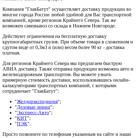
Компания "ГлавБатут" осуществляет доставку продукции во
многие города России любой удобной для Вас транспортной
компанией, кроме регионов Крайнего Севера. Так же
возможен самовывоз со склада в Нижнем Новгороде.
Действуют ограничения на бесплатную доставку
крупногабаритных грузов. При объеме товара в сложенном и
сдутом виде от 0,3м3 и (или) весом более 90 кг - доставка
платная.
Для регионов Крайнего Севера мы предлагаем быструю
АВИА доставку. Также отправка продукции возможна авто и
железнодорожным транспортом. Вы можете узнать
примерную стоимость доставки, воспользовавшись онлайн-
калькуляторами транспортных компаний, с которыми
сотрудничает "ГлавБатут":
"
Желдорэкспедиция
";
"
Деловые линии
";
"
Экспресс-Авто
";
"
КИТ
";
"
ПЭК
".
Просто позвоните по телефонам указанным на сайте и наши