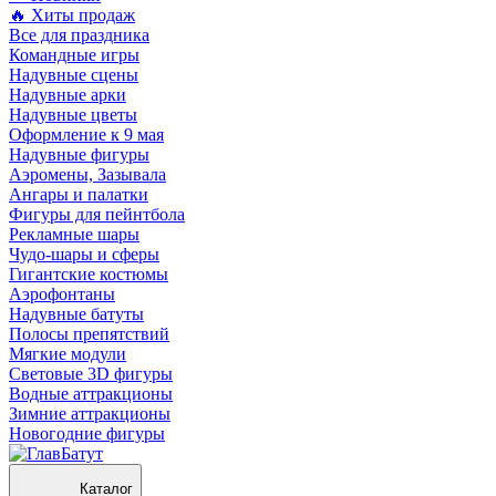
🔥 Хиты продаж
Все для праздника
Командные игры
Надувные сцены
Надувные арки
Надувные цветы
Оформление к 9 мая
Надувные фигуры
Аэромены, Зазывала
Ангары и палатки
Фигуры для пейнтбола
Рекламные шары
Чудо-шары и сферы
Гигантские костюмы
Аэрофонтаны
Надувные батуты
Полосы препятствий
Мягкие модули
Световые 3D фигуры
Водные аттракционы
Зимние аттракционы
Новогодние фигуры
Каталог