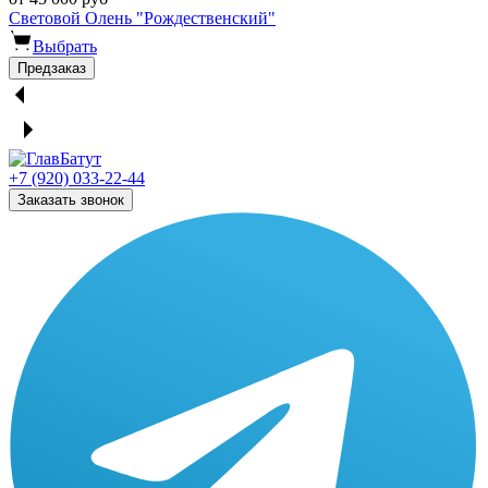
Световой Олень "Рождественский"
Выбрать
Предзаказ
+7 (920) 033-22-44
Заказать звонок