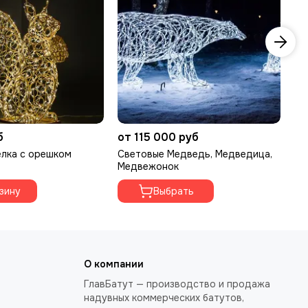
б
от 115 000 руб
39
елка с орешком
Световые Медведь, Медведица,
Св
Медвежонок
"М
зину
Выбрать
О компании
ГлавБатут — производство и продажа
надувных коммерческих батутов,