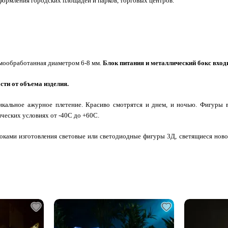
формления городских площадей и парков, торговых центров.
рмообработанная диаметром 6-8 мм.
Блок питания и металлический бокс вход
сти от объема изделия.
икальное ажурное плетение. Красиво смотрятся и днем, и ночью. Фигуры 
еских условиях от -40С до +60С.
сроками изготовления световые или светодиодные фигуры 3Д, светящиеся нов