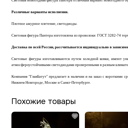
Световая новогодняя фигура Пантера отличный вариант новогоднего о
Различные варианты исполнения.
Плотное ажурное плетение, светодиоды.
Световая фигура Пантера изготовлена из проволоки ГОСТ 3282-74 те
Доставка по всей России, рассчитывается индивидуально в зависимо
Световые фигуры изготавливаются путем холодной ковки, имеют ун
атмосфероустойчивыми светодиодами проверенными в разным климатич
Компания "ГлавБатут" предлагает в наличии и на заказ с короткими 
Нижнем Новгороде, Москве и Санкт-Петербурге.
Похожие товары