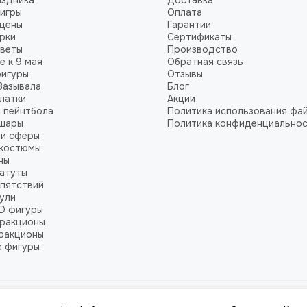
аздника
Доставка
игры
Оплата
сцены
Гарантии
рки
Сертификаты
цветы
Производство
 к 9 мая
Обратная связь
фигуры
Отзывы
Зазывала
Блог
алатки
Акции
 пейнтбола
Политика использования фай
 шары
Политика конфиденциально
 и сферы
 костюмы
ны
атуты
пятствий
ули
D фигуры
тракционы
ракционы
е фигуры