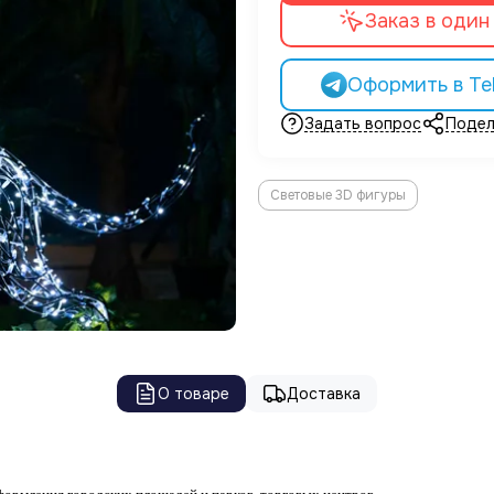
Заказ в один
Оформить в Te
Задать вопрос
Подел
Световые 3D фигуры
О товаре
Доставка