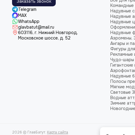
Все для пр
Заказать звонок
Командные 
Telegram
Надувные 
MAX
Надувные а
WhatsApp
Надувные 
glavbatut@mail.ru
Оформление
603116, г. Нижний Новгород,
Надувные 
Московское шоссе, д. 52
Аэромены, 
Ангары и п
Фигуры для
Рекламные
Чудо-шары
Гигантские
Аэрофонта
Надувные б
Полосы пре
Мягкие мод
Световые 3
Водные ат
Зимние атт
Новогодни
2026 © ГлавБатут.
Карта сайта