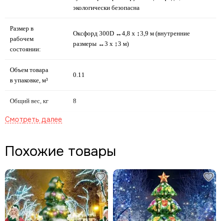
экологически безопасна
Размер в
Оксфорд 300D ↔4,8 х ↕3,9 м (внутренние
рабочем
размеры ↔3 х ↕3 м)
состоянии:
Объем товара
0.11
в упаковке, м³
Общий вес, кг
8
Кол-во мест в
1
упаковке
Похожие товары
оболочка арки;
вентилятор;
тросики для крепления;
Комплектация:
сумка-переноска;
образцы ткани для ремонта;