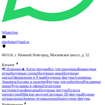
WhatsApp
glavbatut@mail.ru
603116, г. Нижний Новгород, Московское шоссе, д. 52
Каталог
📢 Новинки
🔥 Хиты продаж
Все для праздника
Командные
игры
Надувные сцены
Надувные арки
Надувные
цветы
Оформление к 9 мая
Надувные фигуры
Аэромены,
Зазывала
Ангары и палатки
Фигуры для пейнтбола
Рекламные
шары
Чудо-шары и сферы
Гигантские
костюмы
Аэрофонтаны
Надувные батуты
Полосы
препятствий
Мягкие модули
Световые 3D фигуры
Водные
аттракционы
Зимние аттракционы
Новогодние фигуры
Информация