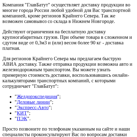
Компания "ГлавБатут" осуществляет доставку продукции во
многие города России любой удобной для Вас транспортной
компанией, кроме регионов Крайнего Севера. Так же
возможен самовывоз со склада в Нижнем Новгороде.
Действуют ограничения на бесплатную доставку
крупногабаритных грузов. При объеме товара в сложенном и
сдутом виде от 0,3м3 и (или) весом более 90 кг - доставка
платная.
Для регионов Крайнего Севера мы предлагаем быструю
АВИА доставку. Также отправка продукции возможна авто и
железнодорожным транспортом. Вы можете узнать
примерную стоимость доставки, воспользовавшись онлайн-
калькуляторами транспортных компаний, с которыми
сотрудничает "ГлавБатут":
"
Желдорэкспедиция
";
"
Деловые линии
";
"
Экспресс-Авто
";
"
КИТ
";
"
ПЭК
".
Просто позвоните по телефонам указанным на сайте и наши
специалисты проконсультируют Вас по вопросам доставки