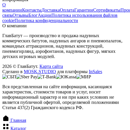
О
компании
Контакты
Доставка
Оплата
Гарантии
Сертификаты
Прои
связь
Отзывы
Блог
Акции
Политика использования файлов
cookie
Политика конфиденциальности
О компании
ГлавБатут — производство и продажа надувных
коммерческих батутов, надувных ангаров и пневмопалаток,
командных аттракционов, надувных конструкций,
пневмогирлянд, аэрофонтанов, надувных фигур, мягких
детских игровых модулей.
2026 © ГлавБатут.
Карта сайта
Сделано в
MOSK.STUDIO
для платформы
InSales
Вся представленная на сайте информация, касающаяся
характеристик, стоимости товаров и услуг, носит
информационный характер и ни при каких условиях не
является публичной офертой, определяемой положениями
Статьи 437(2) Гражданского кодекса РФ.
Главная
Каталог