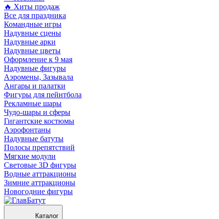
🔥 Хиты продаж
Все для праздника
Командные игры
Надувные сцены
Надувные арки
Надувные цветы
Оформление к 9 мая
Надувные фигуры
Аэромены, Зазывала
Ангары и палатки
Фигуры для пейнтбола
Рекламные шары
Чудо-шары и сферы
Гигантские костюмы
Аэрофонтаны
Надувные батуты
Полосы препятствий
Мягкие модули
Световые 3D фигуры
Водные аттракционы
Зимние аттракционы
Новогодние фигуры
Каталог