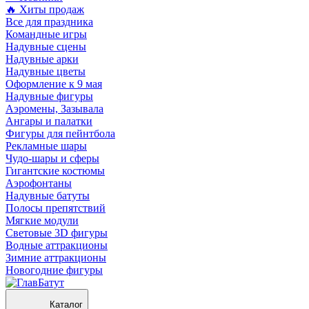
🔥 Хиты продаж
Все для праздника
Командные игры
Надувные сцены
Надувные арки
Надувные цветы
Оформление к 9 мая
Надувные фигуры
Аэромены, Зазывала
Ангары и палатки
Фигуры для пейнтбола
Рекламные шары
Чудо-шары и сферы
Гигантские костюмы
Аэрофонтаны
Надувные батуты
Полосы препятствий
Мягкие модули
Световые 3D фигуры
Водные аттракционы
Зимние аттракционы
Новогодние фигуры
Каталог