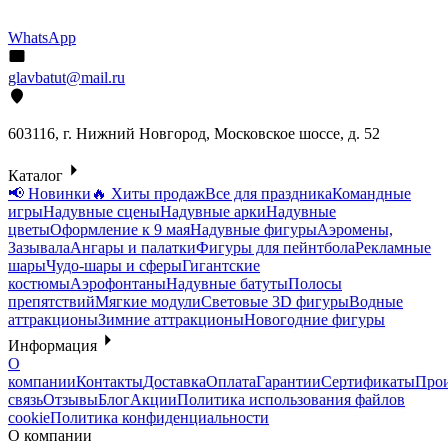
WhatsApp
glavbatut@mail.ru
603116, г. Нижний Новгород, Московское шоссе, д. 52
Каталог
📢 Новинки
🔥 Хиты продаж
Все для праздника
Командные
игры
Надувные сцены
Надувные арки
Надувные
цветы
Оформление к 9 мая
Надувные фигуры
Аэромены,
Зазывала
Ангары и палатки
Фигуры для пейнтбола
Рекламные
шары
Чудо-шары и сферы
Гигантские
костюмы
Аэрофонтаны
Надувные батуты
Полосы
препятствий
Мягкие модули
Световые 3D фигуры
Водные
аттракционы
Зимние аттракционы
Новогодние фигуры
Информация
О
компании
Контакты
Доставка
Оплата
Гарантии
Сертификаты
Прои
связь
Отзывы
Блог
Акции
Политика использования файлов
cookie
Политика конфиденциальности
О компании