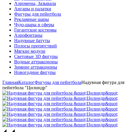
Аэромены, Зазывала
Ангары и палатки
Фигуры для пейнтбола
Рекламные шары
Чудо-шары и сферы
Гигантские костюмы
Аэрофонтаны
Надувные батуты
Полосы препятствий
Мягкие модули
Световые 3D фигуры
Водные аттракционы
Зимние аттракционы
Новогодние фигуры
Главная
Каталог
Фигуры для пейнтбола
Надувная фигура для
пейнтбола "Цилиндр"