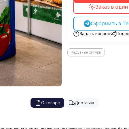
Заказ в один
Оформить в Te
Задать вопрос
Подел
Надувные фигуры
О товаре
Доставка