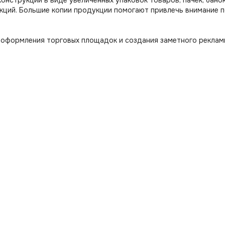
онструкции в виде увеличенных упаковок товаров, пачек, бано
акций. Большие копии продукции помогают привлечь внимание п
оформления торговых площадок и создания заметного рекламно
кции: