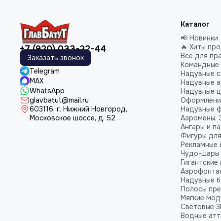
рекламное оформление входных зон;
презентация продукции;
Каталог
привлечение внимания покупателей.
📢 Новинки
🔥 Хиты пр
+7 (920) 033-22-44
Выставки и PR-мероприятия
Все для пр
Заказать звонок
Командные 
Telegram
выставочные стенды;
Надувные 
MAX
Надувные а
презентации брендов;
WhatsApp
Надувные 
рекламные акции;
glavbatut@mail.ru
Оформление
603116, г. Нижний Новгород,
Надувные 
фотозоны для посетителей.
Московское шоссе, д. 52
Аэромены, 
Ангары и п
Рекламные и праздничные мероприятия
Фигуры для
Рекламные
фестивали;
Чудо-шары
Гигантские
корпоративные мероприятия;
Аэрофонта
промо-мероприятия;
Надувные б
тематическое оформление площадок.
Полосы пре
Мягкие мод
Кому подходят надувные копии продукци
Световые 3
Водные ат