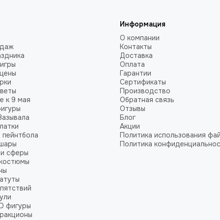
Информация
О компании
одаж
Контакты
аздника
Доставка
игры
Оплата
сцены
Гарантии
рки
Сертификаты
цветы
Производство
 к 9 мая
Обратная связь
фигуры
Отзывы
Зазывала
Блог
алатки
Акции
 пейнтбола
Политика использования фай
 шары
Политика конфиденциально
 и сферы
 костюмы
ны
атуты
пятствий
ули
и
D фигуры
тракционы