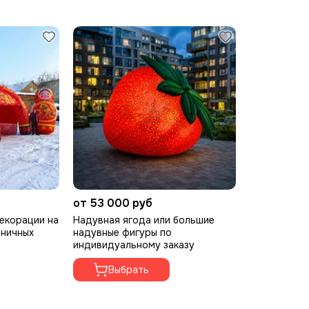
от 53 000 руб
ции
екорации на
Надувная ягода или большие
дничных
надувные фигуры по
индивидуальному заказу
ния внимания покупателей и оформления различных площадок.
Выбрать