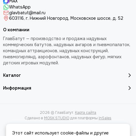
MAX
Надувная арка с хохломской росписью используется для
WhatsApp
оформления праздничных, культурных и общественных
glavbatut@mail.ru
мероприятий, связанных с Масленицей и другими
603116, г. Нижний Новгород, Московское шоссе, д. 52
народными событиями.
О компании
народные гуляния;
ГлавБатут — производство и продажа надувных
городские праздники;
коммерческих батутов, надувных ангаров и пневмопалаток,
фестивали;
командных аттракционов, надувных конструкций,
пневмогирлянд, аэрофонтанов, надувных фигур, мягких
оформление парков;
детских игровых модулей.
культурные мероприятия;
праздничное оформление территорий.
Каталог
Кому подойдет надувная арка Хохлома и
Информация
Гжель
Муниципальные учреждения
2026 © ГлавБатут.
Карта сайта
администрации городов и поселений;
Сделано в
MOSK.STUDIO
для платформы
InSales
муниципальные и частные парки;
Этот сайт использует cookie-файлы и другие
дворцы культуры;