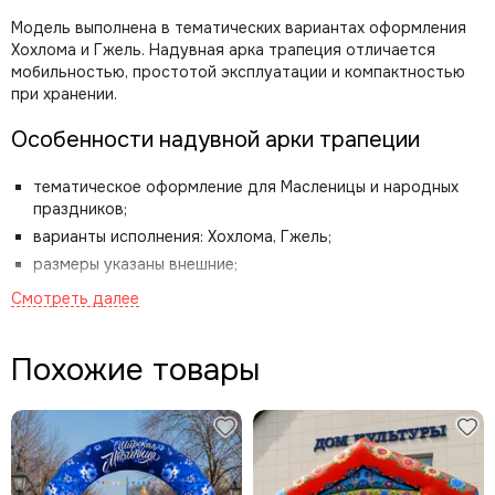
Модель выполнена в тематических вариантах оформления
Хохлома и Гжель. Надувная арка трапеция отличается
мобильностью, простотой эксплуатации и компактностью
при хранении.
Особенности надувной арки трапеции
тематическое оформление для Масленицы и народных
праздников;
варианты исполнения: Хохлома, Гжель;
размеры указаны внешние;
мобильная конструкция для мероприятий;
простая установка и демонтаж;
компактное хранение в сложенном состоянии.
Похожие товары
Комплектация
оболочка;
встроенный вентилятор;