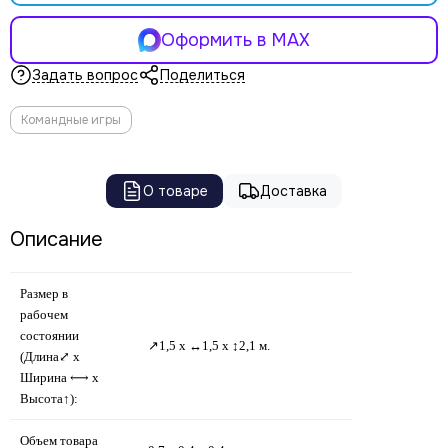
Оформить в MAX
Задать вопрос
Поделиться
Командные игры
О товаре
Доставка
Описание
Размер в
рабочем
состоянии
↗1,5 х ↔1,5 х ↕2,1 м.
(Длина⤢ х
Ширина ⟷ х
Высота↑):
Объем товара