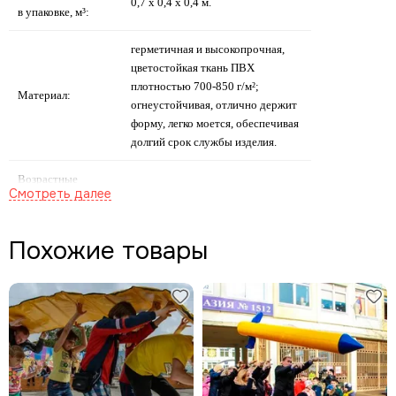
0,7 х 0,4 х 0,4 м.
в упаковке, м³:
герметичная и высокопрочная,
цветостойкая ткань ПВХ
плотностью 700-850 г/м²;
Материал:
огнеустойчивая, отлично держит
форму, легко моется, обеспечивая
долгий срок службы изделия.
Возрастные
дети и взрослые от 6- 8 лет
ограничения:
Похожие товары
оболочка надувного
аттракциона;
насос;
Комплектация:
ремонтный набор;
обручи (6 шт.);
сумка-чехол.