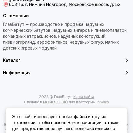
603116, г. Нижний Новгород, Московское шоссе, д. 52
О компании
ГлавБатут — производство и продажа надувных
коммерческих батутов, надувных ангаров и пневмопалаток,
командных аттракционов, надувных конструкций,
пневмогирлянд, аэрофонтанов, надувных фигур, мягких
детских игровых модулей.
Каталог
Информация
2026 © ГлавБатут.
Карта сайта
Сделано в
MOSK.STUDIO
для платформы
InSales
Этот сайт использует cookie-файлы и другие
технологии, чтобы помочь Вам в навигации, а также
Вся представленная на сайте информация, касающаяся характеристик,
для предоставления лучшего пользовательского
стоимости товаров и услуг, носит информационный характер и ни при