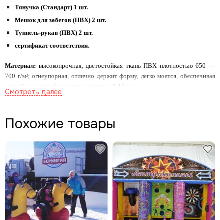
Тянучка (Стандарт) 1 шт.
Мешок для забегов (ПВХ) 2 шт.
Туннель-рукав (ПВХ) 2 шт.
сертификат соответствия.
Материал:
высокопрочная, цветостойкая ткань ПВХ плотностью 650 —
700 г/м²; огнеупорная, отлично держит форму, легко моется, обеспечивая
долгий срок службы изделия, поролон 5-10 см.
Ограничения по весу:
дети и взрослые от 12 до 80 кг. (превышение
допустимой нагрузки приводит к повышенному износу материалов и швов)
Похожие товары
По желанию Заказчика командный аттракцион может быть выполнен с
логотипом или надписью. Цветовое исполнение любое.
Cфера применения командных аттракционов:
1. Муниципальные учреждения:
администрации городов и поселений;
дворцы культуры и молодежные центры; детские оздоровительные
учреждения (школы, лагеря, спортивные школы, ФОКи, санатории и
пансионаты).