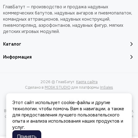
ГлавБатут — производство и продажа надувных
коммерческих батутов, надувных ангаров и пневмопалаток,
командных аттракционов, надувных конструкций,
пневмогирлянд, аэрофонтанов, надувных фигур, мягких
детских игровых модулей.
Каталог
Информация
2026 © ГлавБатут.
Карта сайта
Сделано в
MOSK.STUDIO
для платформы
InSales
Этот сайт использует cookie-файлы и другие
технологии, чтобы помочь Вам в навигации, а также
Вся представленная на сайте информация, касающаяся характеристик,
для предоставления лучшего пользовательского
стоимости товаров и услуг, носит информационный характер и ни при
опыта и анализа использования наших продуктов и
каких условиях не является публичной офертой, определяемой
услуг.
положениями Статьи 437(2) Гражданского кодекса РФ.
Принять