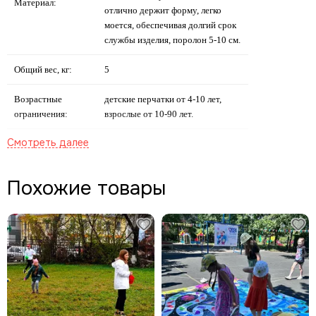
Материал:
отлично держит форму, легко
моется, обеспечивая долгий срок
службы изделия, поролон 5-10 см.
Общий вес, кг:
5
Возрастные
детские перчатки от 4-10 лет,
ограничения:
взрослые от 10-90 лет.
2 перчатки;
Комплектация:
сумка-чехол;
Похожие товары
паспорт и гарантия
производителя.
Cфера применения командных аттракционов:
1. Муниципальные учреждения:
администрации городов и поселений;
дворцы культуры и молодежные центры; детские оздоровительные
учреждения (лагеря, спортивные школы, ФОКи, санатории и пансионаты).