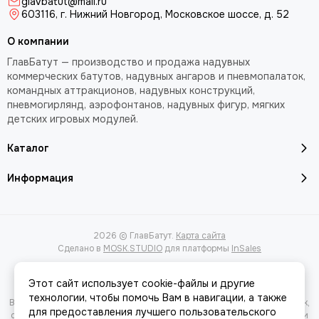
glavbatut@mail.ru
603116, г. Нижний Новгород, Московское шоссе, д. 52
О компании
ГлавБатут — производство и продажа надувных
коммерческих батутов, надувных ангаров и пневмопалаток,
командных аттракционов, надувных конструкций,
пневмогирлянд, аэрофонтанов, надувных фигур, мягких
детских игровых модулей.
Каталог
Информация
2026 © ГлавБатут.
Карта сайта
Сделано в
MOSK.STUDIO
для платформы
InSales
Этот сайт использует cookie-файлы и другие
технологии, чтобы помочь Вам в навигации, а также
Вся представленная на сайте информация, касающаяся характеристик,
для предоставления лучшего пользовательского
стоимости товаров и услуг, носит информационный характер и ни при