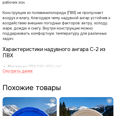
рабочих зон.
Конструкция из поливинилхлорида (ПВХ) не пропускает
воздух и влагу, благодаря чему надувной ангар устойчив к
воздействию внешних погодных факторов: ветру, холоду,
жаре, дождю и снегу. Внутри конструкции можно
поддерживать комфортную температуру для различных
задач.
Характеристики надувного ангара С-2 из
ПВХ
Материал:
ПВХ 630–650 г/м².
Допустимая температура эксплуатации:
от -40 °С до
+40 °С.
Свойства материала:
не горит; цветостойкая прочная
Похожие товары
ткань; легко моется; имеет длительный срок
эксплуатации.
Конструкция надувного ангара С-2