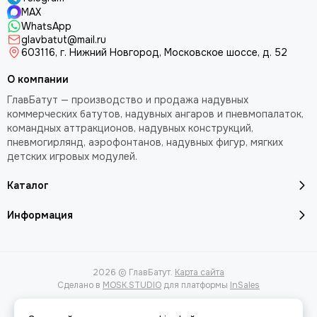
MAX
техническая документация.
WhatsApp
glavbatut@mail.ru
Особенности надувного ангара С-2 из ПВХ
603116, г. Нижний Новгород, Московское шоссе, д. 52
устойчивость к воздействию влаги и погодных условий;
О компании
эксплуатация при температуре от -40 °С до +40 °С;
ГлавБатут — производство и продажа надувных
мобильная конструкция для временного использования;
коммерческих батутов, надувных ангаров и пневмопалаток,
командных аттракционов, надувных конструкций,
быстрая установка — от 5 до 10 минут;
пневмогирлянд, аэрофонтанов, надувных фигур, мягких
компактная транспортировка и хранение;
детских игровых модулей.
возможность изготовления по индивидуальным
размерам;
Каталог
любое цветовое исполнение;
возможность нанесения логотипов и надписей по
Информация
дополнительному расчету;
различные варианты исполнения: шатер, юрта, домик и
другие формы.
2026 © ГлавБатут.
Карта сайта
Сделано в
MOSK.STUDIO
для платформы
InSales
Где применяется надувной ангар С-2 из
ПВХ